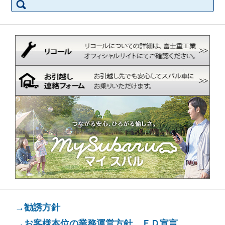
索:
→勧誘方針
→お客様本位の業務運営方針 ＦＤ宣言