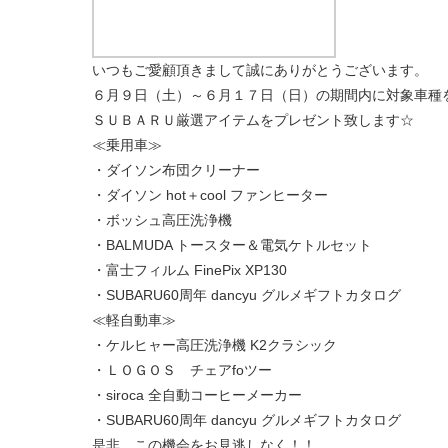
いつもご愛顧頂きまして誠にありがとうございます。
６月９日（土）～６月１７日（日）の期間内に対象車種
ＳＵＢＡＲＵ厳選アイテムをプレゼント致します☆
≪乗用車≫
・ダイソン布団クリーナー
・ダイソン hot＋cool ファンヒーター
・ボッシュ高圧洗浄機
・BALMUDA トースター＆電気ケトルセット
・富士フィルム FinePix XP130
・SUBARU60周年 dancyu グルメギフトカタログ
≪軽自動車≫
・ケルヒャー高圧洗浄機 K2クラシック
・ＬＯＧＯＳ チェアfoツー
・siroca 全自動コーヒーメーカー
・SUBARU60周年 dancyu グルメギフトカタログ
是非、この機会をお見逃しなく！！