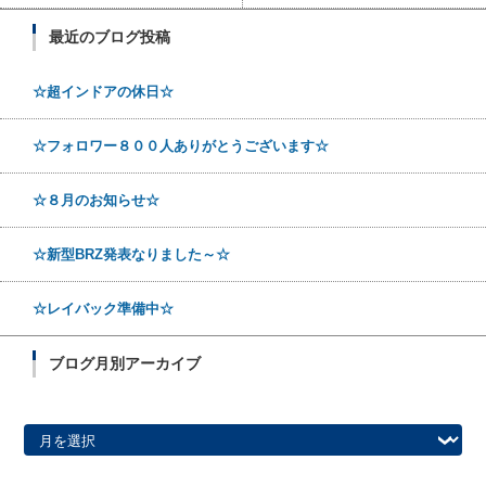
最近のブログ投稿
☆超インドアの休日☆
☆フォロワー８００人ありがとうございます☆
☆８月のお知らせ☆
☆新型BRZ発表なりました～☆
☆レイバック準備中☆
ブログ月別アーカイブ
ブログ月別アーカイブ