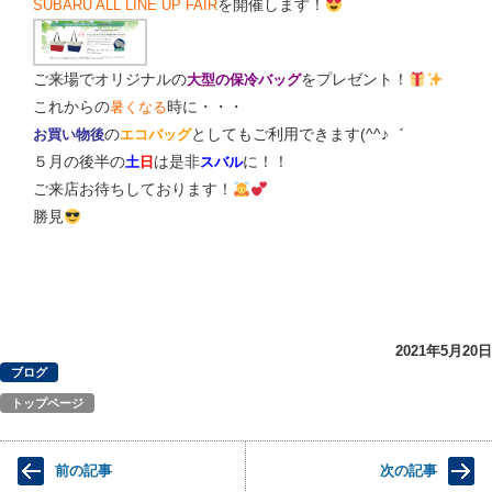
を開催します！
SUBARU ALL LINE UP FAIR
ご来場でオリジナルの
をプレゼント！
大型の保冷バッグ
これからの
時に・・・
暑くなる
の
としてもご利用できます(^^♪゛
お買い物後
エコバッグ
５月の後半の
は是非
に！！
土
日
スバル
ご来店お待ちしております！
勝見
2021年5月20日
ブログ
トップページ
前の記事
次の記事