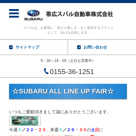
スバルは、お客様に「安心と愉しさ」をご提供するブランド
として、No.1を目指します。
サイトマップ
お問い合わせ
9：30～18：00（土日も営業中）
0155-36-1251
コンテンツに移動
☆SUBARU ALL LINE UP FAIR☆
いつもご愛顧頂きまして誠にありがとうございます。
今週
／
・
、来週
／
・
の
に
５
２２
２３
５
２９
３０
土
日