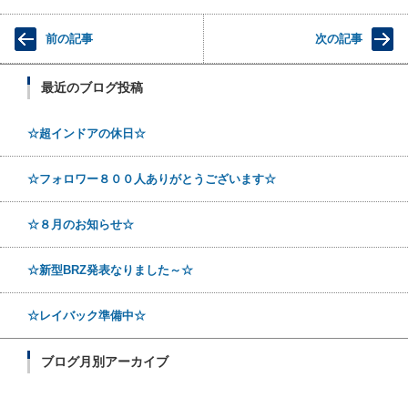
前の記事
次の記事
最近のブログ投稿
☆超インドアの休日☆
☆フォロワー８００人ありがとうございます☆
☆８月のお知らせ☆
☆新型BRZ発表なりました～☆
☆レイバック準備中☆
ブログ月別アーカイブ
ブログ月別アーカイブ