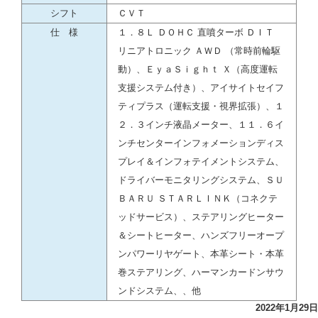
シフト
ＣＶＴ
仕 様
１．８Ｌ ＤＯＨＣ 直噴ターボ ＤＩＴ
リニアトロニック ＡＷＤ （常時前輪駆
動）、ＥｙａＳｉｇｈｔ Ｘ（高度運転
支援システム付き）、アイサイトセイフ
ティプラス（運転支援・視界拡張）、１
２．３インチ液晶メーター、１１．６イ
ンチセンターインフォメーションディス
プレイ＆インフォテイメントシステム、
ドライバーモニタリングシステム、ＳＵ
ＢＡＲＵ ＳＴＡＲＬＩＮＫ（コネクテ
ッドサービス）、ステアリングヒーター
＆シートヒーター、ハンズフリーオープ
ンパワーリヤゲート、本革シート・本革
巻ステアリング、ハーマンカードンサウ
ンドシステム、、他
2022年1月29日